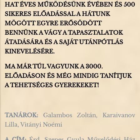
HAT ÉVES MŰKÖDÉSÜNK ÉVÉBEN ÉS 500
SIKERES ELŐADÁSSAL A HÁTUNK
MÖGÖTT EGYRE ERŐSÖDÖTT
BENNÜNK A VÁGY A TAPASZTALATOK
ÁTADÁSÁRA ÉS A SAJÁT UTÁNPÓTLÁS
KINEVELÉSÉRE.
MA MÁR TÚL VAGYUNK A 3000.
ELŐADÁSON ÉS MÉG MINDIG TANÍTJUK
A TEHETSÉGES GYEREKEKET!
TANÁROK:
Galambos Zoltán, Karaivanov
Lilla, Vitányi Noémi
A CÍM:
Érd, Szepes Gyula Művelődési Ház